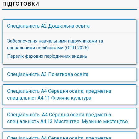
підготовки
Спеціальність А2 Дошкільна освіта
Забезпечення навчальними підручниками та
навчальними посібниками (ОПП 2025)
Перелік фахових періодичних видань
Спеціальність А3 Початкова освіта
Забезпечення навчальними підручниками та
Спеціальність А4 Середня освіта, предметна
навчальними посібниками (ОПП 2025)
спеціальніст А4.11 Фізична культура
Перелік фахових періодичних видань
Забезпечення навчальними підручниками та
Спеціальність, А4 Середня освіта предметна
навчальними посібниками (ОПП 2025)
спеціальність А4.13 Мистецтво. Музичне мистецтво
Перелік фахових періодичних видань
Забезпечення навчальними підручниками та
Спеціальність А4 Середня освіта, предметна