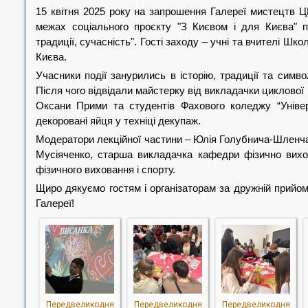
15 квітня 2025 року на запрошення Галереї мистецтв ЦР
межах соціального проєкту "З Києвом і для Києва" пр
традиції, сучасність". Гості заходу – учні та вчителі Шко
Києва.
Учасники події занурились в історію, традиції та символ
Після чого відвідали майстерку від викладачки циклової ко
Оксани Прими та студентів Фахового коледжу “Універ
декоровані яйця у техніці декупаж.
Модератори лекційної частини – Юлія Голубнича-Шленча
Мусіяченко, старша викладачка кафедри фізично вихов
фізичного виховання і спорту.
Щиро дякуємо гостям і організаторам за дружній прийом і
Галереї!
Передвеликодня
Передвеликодня
Передвеликодня