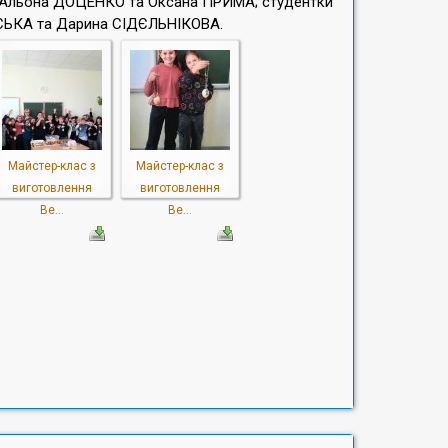
ти Альона ДОЦЕНКО та Оксана ПРИМА; студентки
СЬКА та Дарина СІДЄЛЬНІКОВА.
Майстер-клас з
Майстер-клас з
виготовлення
виготовлення
Ве...
Ве...