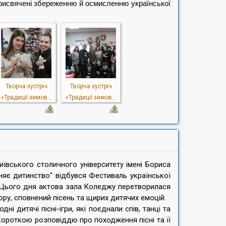
присвячені збереженню й осмисленню української
Творча зустріч
Творча зустріч
«Традиції зимов...
«Традиції зимов...
иївського столичного університету імені Бориса
іняє дитинство" відбувся Фестиваль української
и. Цього дня актова зала Коледжу перетворилася
ру, сповнений пісень та щирих дитячих емоцій.
і дитячі пісні-ігри, які поєднали спів, танці та
короткою розповіддю про походження пісні та її