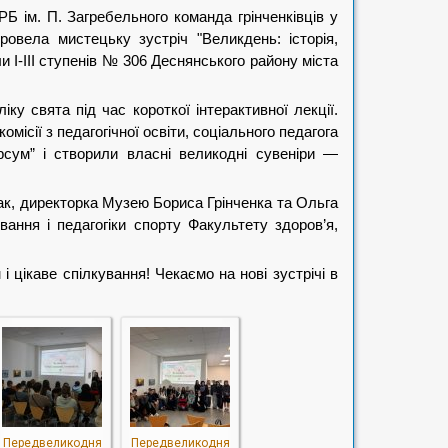
Б ім. П. Загребельного команда грінченківців у
овела мистецьку зустріч "Великдень: історія,
ли І-ІІІ ступенів № 306 Деснянського району міста
іку свята під час короткої інтерактивної лекції.
місії з педагогічної освіти, соціального педагога
сум” і створили власні великодні сувеніри —
к, директорка Музею Бориса Грінченка та Ольга
ання і педагогіки спорту Факультету здоров’я,
 цікаве спілкування! Чекаємо на нові зустрічі в
Передвеликодня
Передвеликодня