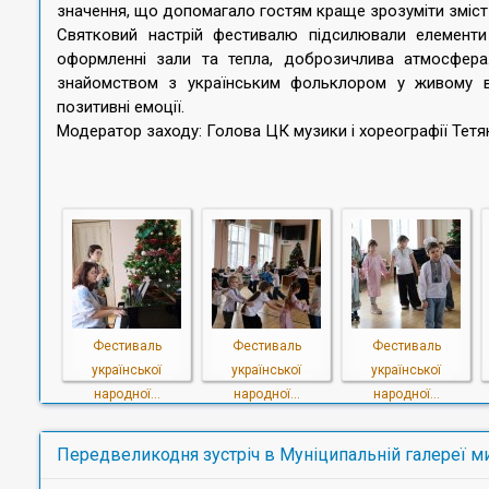
значення, що допомагало гостям краще зрозуміти зміст 
Святковий настрій фестивалю підсилювали елементи
оформленні зали та тепла, доброзичлива атмосфера
знайомством з українським фольклором у живому ви
позитивні емоції.
Модератор заходу: Голова ЦК музики і хореографії Те
Фестиваль
Фестиваль
Фестиваль
української
української
української
народної...
народної...
народної...
Передвеликодня зустріч в Муніципальній галереї ми