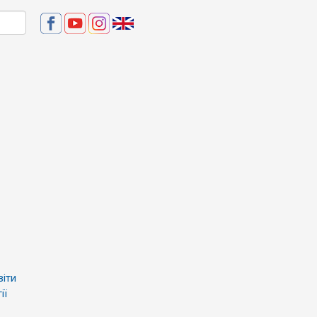
віти
ії