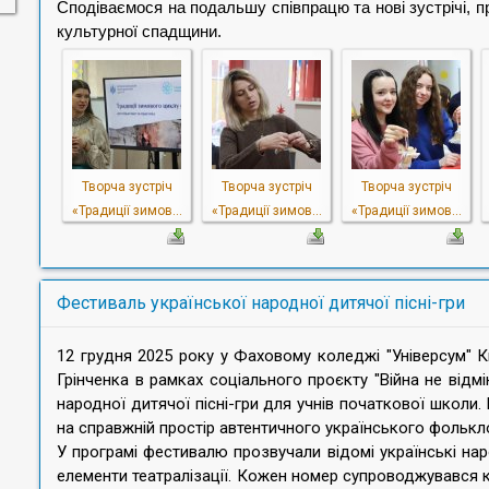
Сподіваємося на подальшу співпрацю та нові зустрічі, 
культурної спадщини.
Творча зустріч
Творча зустріч
Творча зустріч
«Традиції зимов...
«Традиції зимов...
«Традиції зимов...
Фестиваль української народної дитячої пісні-гри
12 грудня 2025 року у Фаховому коледжі "Універсум" К
Грінченка в рамках соціального проєкту "Війна не відм
народної дитячої пісні-гри для учнів початкової школ
на справжній простір автентичного українського фолькло
У програмі фестивалю прозвучали відомі українські народн
елементи театралізації. Кожен номер супроводжувався 