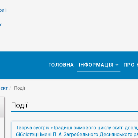
ри і
у
ГОЛОВНА
ІНФОРМАЦІЯ
ПРО
оєкт
Події
Події
Творча зустріч «Традиції зимового циклу свят: досл
бібліотеці імені П. А. Загребельного Деснянського р