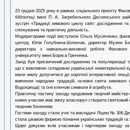
23 грудня 2025 року в рамках соціального проєкту Фахо
бібліотеці імені П. А. Загребельного Деснянського р
зустріч «Традиції зимового циклу свят: дослідження та
спілкування та практичну діяльність.
Модераторами події виступили Ольга Мусіяченко, фахів
центру, Юлія Голубнича-Шленчак, директор Музею Бо
директора з навчально-виховної роботи Фахового 
університету імені Бориса Грінченка.
Захід був присвячений дослідженню та популяризації т
що є важливою складовою української нематеріальної к
мали змогу долучитися до короткої інтерактивної лекції
вивчення народних традицій, основні свята зимового п
Водохреща) та їхні ключові символи й атрибути.
Практичну частину заходу продовжив творчий майстер-кл
кожен учасник мав змогу власноруч створити святковий 
творчим баченням.
Гостями заходу стали учні та викладачі Ліцею № 306 Де
стала цікавою формою пізнання українських традицій та 
Щиро дякуємо всім учасникам і партнерам заходу за