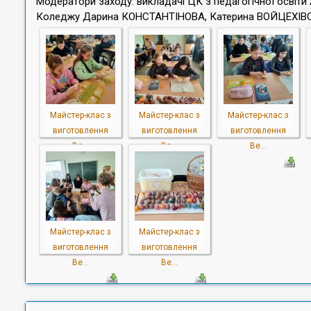
Модератори заходу: викладачі ЦК з педагогічної осві
Коледжу Дарина КОНСТАНТІНОВА, Катерина ВОЙЦЕХІВ
Майстер-клас з
Майстер-клас з
Майстер-клас з
виготовлення
виготовлення
виготовлення
Ве...
Ве...
Ве...
Майстер-клас з
Майстер-клас з
виготовлення
виготовлення
Ве...
Ве...