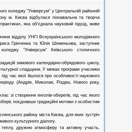
вого коледжу "Універсум" у Центральній районній
айону м. Києва
відбулася пізнавальна та творча
 практика», яка об’єднала науковий підхід, живе
чиня відділу УНГІ Всеукраїнського молодіжного
риса Грінченка та Юлія Шеменьова, заступник
коледжу "Універсум" Київського столичного
радицій зимового календарно-обрядового циклу,
ультурної спадщини. У межах програми учасники
, під час якої йшлося про особливості наукового
еріоду (Андрія, Миколая, Різдва, Нового року,
ас зі створення янголів-оберегів, під час якого
оберіг, поєднавши традиційні мотиви з особистим
снянського району міста Києва, для яких зустріч
живого культурного діалогу.
 теплу, дружню атмосферу та активну участь.