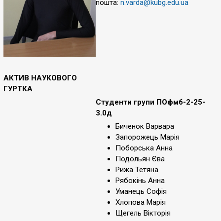
пошта:
n.varda@kubg.edu.ua
АКТИВ НАУКОВОГО
ГУРТКА
Студенти групи ПОфмб-2-25-
3.0д
Биченок Варвара
Запорожець Марія
Поборська Анна
Подольян Єва
Рижа Тетяна
Рябокінь Анна
Уманець Софія
Хлопова Марія
Щегель Вікторія