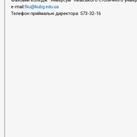
Фаховий коледж "Універсум" Київського столичного універс
e-mail:
fku@kubg.edu.ua
Телефон приймальні директора: 573-32-16