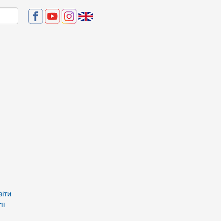
віти
ії