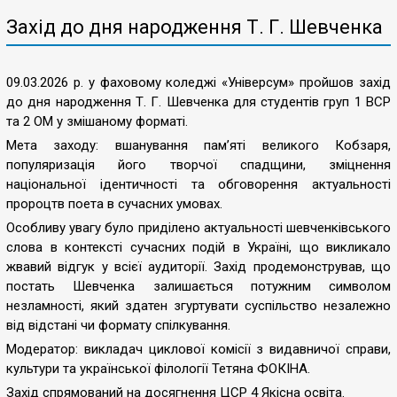
Захід до дня народження Т. Г. Шевченка
09.03.2026 р. у фаховому коледжі «Універсум» пройшов захід
до дня народження Т. Г. Шевченка для студентів груп 1 ВСР
та 2 ОМ у змішаному форматі.
Мета заходу: вшанування пам’яті великого Кобзаря,
популяризація його творчої спадщини, зміцнення
національної ідентичності та обговорення актуальності
пророцтв поета в сучасних умовах.
Особливу увагу було приділено актуальності шевченківського
слова в контексті сучасних подій в Україні, що викликало
жвавий відгук у всієї аудиторії. Захід продемонстрував, що
постать Шевченка залишається потужним символом
незламності, який здатен згуртувати суспільство незалежно
від відстані чи формату спілкування.
Модератор: викладач циклової комісії з видавничої справи,
культури та української філології Тетяна ФОКІНА.
Захід спрямований на досягнення ЦСР 4 Якісна освіта.