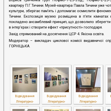
Бориса Грінченка груп ПОфмб-1-25-3.0д., ПОфмб-2-25-3
квартиру П.Г.Тичини. Музей-квартира Павла Тичини уже чот
культури, зберігає пам’ять і допомагає осмислити феном
Тичини. Експозиція музею розміщена в п’яти кімнатах
покладено ансамблевий принцип, що дозволило зберегти 
в інтер’єрах і створити ефект «присутності» господаря.
Захід спрямований на досягнення ЦСР 4. Якісна освіта.
Модератор – викладач циклової комісії видавничої спра
ГОРНІЦЬКА.
Відвідування
Відвідування
Відвідування
Літературно-
Літературно-
Літературно-
мемор...
мемор...
мемор...