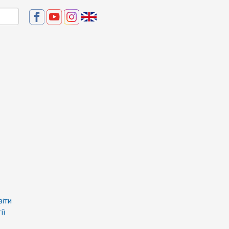
віти
ії