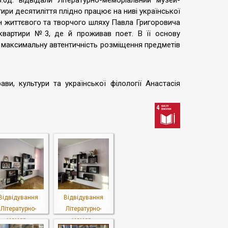
.0д. відвідали Літературно-меморіальний музей-
ири десятиліття плідно працює на ниві української
ен життєвого та творчого шляху Павла Григоровича
 квартири №3, де й проживав поет. В її основу
максимальну автентичність розміщення предметів
ви, культури та української філології Анастасія
Відвідування
Відвідування
Літературно-
Літературно-
мемор...
мемор...