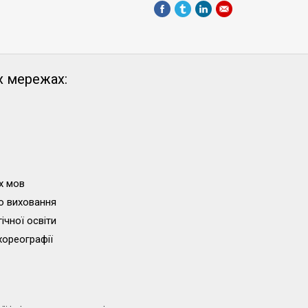
х мережах:
х мов
о виховання
ічної освіти
хореографії