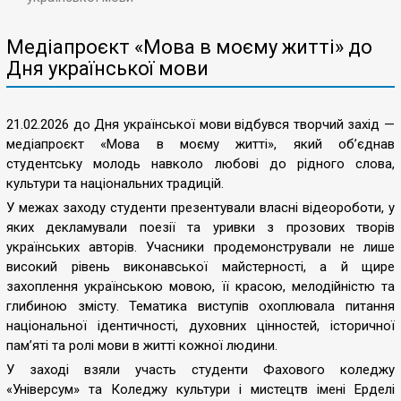
Медіапроєкт «Мова в моєму житті» до
Дня української мови
21.02.2026 до Дня української мови відбувся творчий захід —
медіапроєкт «Мова в моєму житті», який об’єднав
студентську молодь навколо любові до рідного слова,
культури та національних традицій.
У межах заходу студенти презентували власні відеороботи, у
яких декламували поезії та уривки з прозових творів
українських авторів. Учасники продемонстрували не лише
високий рівень виконавської майстерності, а й щире
захоплення українською мовою, її красою, мелодійністю та
глибиною змісту. Тематика виступів охоплювала питання
національної ідентичності, духовних цінностей, історичної
пам’яті та ролі мови в житті кожної людини.
У заході взяли участь студенти Фахового коледжу
«Універсум» та Коледжу культури і мистецтв імені Ерделі