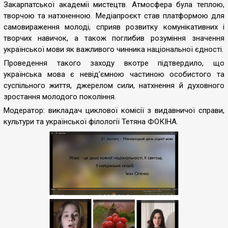
Закарпатської академії мистецтв. Атмосфера була теплою,
творчою та натхненною. Медіапроєкт став платформою для
самовираження молоді, сприяв розвитку комунікативних і
творчих навичок, а також поглибив розуміння значення
української мови як важливого чинника національної єдності.
Проведення такого заходу вкотре підтвердило, що
українська мова є невід’ємною частиною особистого та
суспільного життя, джерелом сили, натхнення й духовного
зростання молодого покоління.
Модератор: викладач циклової комісії з видавничої справи,
культури та української філології Тетяна ФОКІНА.