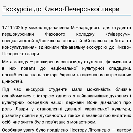
Екскурсія до Києво-Печерської лаври
17.11.2025 у межах відзначення Міжнародного дня студента
першокурсники Фахового коледжу «Універсум»
спеціальностей «Дошкільна освіта» й «Соціальна робота та
консультування» здійснили пізнавальну екскурсію до Києво-
Печерської лаври.
Мета заходу — розширення світогляду студентів, формування
в них поваги до національної культурної спадщини,
поглиблення знань з історії України та виховання патріотичних
цінностей.
Під час екскурсії студенти мали можливість ближче
ознайомитися з історією одного з найважливіших духовних і
культурних осередків нашої держави. Вони дізналися про
роль Лаври у становленні давньої української культури,
розвитку освіти й духовності, а також дізналися про видатних
осіб, чиє життя було пов’язане з монастирем.
Особливу увагу було приділено Нестору Літописцю — автору