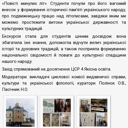
«Повісті минулих літ». Студенти почули про його вагомий
внесок у формування історичної пам’яті українського народу,
про подвижницьку працю над літописами, завдяки яким ми
можемо простежити витоки української державності та
культурних традицій.
Екскурсія стала для студентів цінним досвідом: вона
збагатила їхні знання, допомогла відчути велич української
історії та духовних традицій, а також посприяла формуванню
національної свідомості й поваги до культурної спадщини
нашого народу.
Захід спрямований на досягнення ЦСР 4 Якісна освіта.
Модератори: викладачі циклової комісії видавничої справи,
культури та української філології, куратори Полінок О.В.,
Пасічник Н.О.