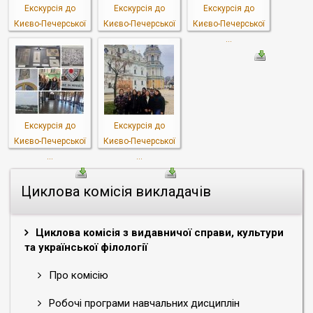
Екскурсія до
Екскурсія до
Екскурсія до
Києво-Печерської
Києво-Печерської
Києво-Печерської
...
...
...
Екскурсія до
Екскурсія до
Києво-Печерської
Києво-Печерської
...
...
Циклова комісія викладачів
Циклова комісія з видавничої справи, культури
та української філології
Про комісію
Робочі програми навчальних дисциплін