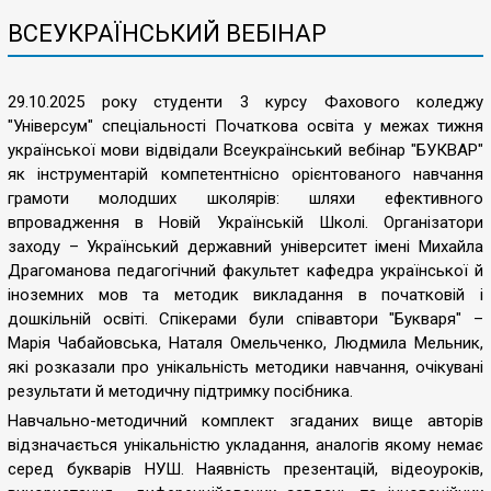
ВСЕУКРАЇНСЬКИЙ ВЕБІНАР
29.10.2025 року студенти 3 курсу Фахового коледжу
"Універсум" спеціальності Початкова освіта у межах тижня
української мови відвідали Всеукраїнський вебінар "БУКВАР"
як інструментарій компетентнісно орієнтованого навчання
грамоти молодших школярів: шляхи ефективного
впровадження в Новій Українській Школі. Організатори
заходу – Український державний університет імені Михайла
Драгоманова педагогічний факультет кафедра української й
іноземних мов та методик викладання в початковій і
дошкільній освіті. Спікерами були співавтори "Букваря" –
Марія Чабайовська, Наталя Омельченко, Людмила Мельник,
які розказали про унікальність методики навчання, очікувані
результати й методичну підтримку посібника.
Навчально-методичний комплект згаданих вище авторів
відзначається унікальністю укладання, аналогів якому немає
серед букварів НУШ. Наявність презентацій, відеоуроків,