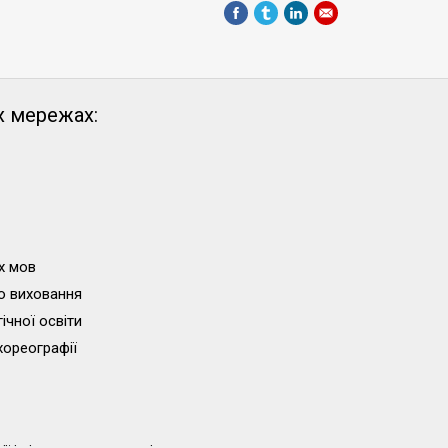
х мережах:
х мов
о виховання
ічної освіти
хореографії