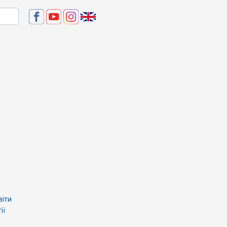
віти
ії