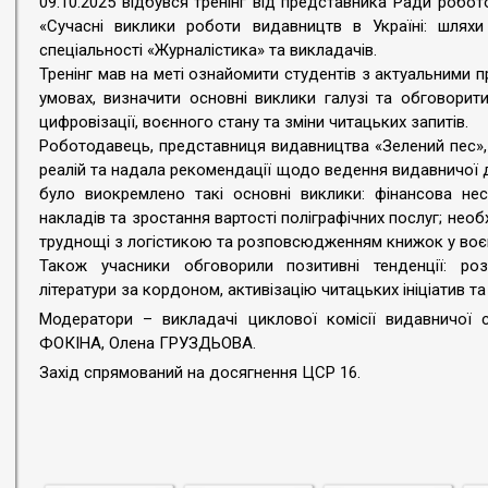
09.10.2025 відбувся тренінг від представника Ради робот
«Сучасні виклики роботи видавництв в Україні: шляхи
спеціальності «Журналістика» та викладачів.
Тренінг мав на меті ознайомити студентів з актуальними
умовах, визначити основні виклики галузі та обговорити
цифровізації, воєнного стану та зміни читацьких запитів.
Роботодавець, представниця видавництва «Зелений пес»,
реалій та надала рекомендації щодо ведення видавничої д
було виокремлено такі основні виклики: фінансова нес
накладів та зростання вартості поліграфічних послуг; нео
труднощі з логістикою та розповсюдженням книжок у воє
Також учасники обговорили позитивні тенденції: роз
літератури за кордоном, активізацію читацьких ініціатив 
Модератори – викладачі циклової комісії видавничої сп
ФОКІНА, Олена ГРУЗДЬОВА.
Захід спрямований на досягнення ЦСР 16.