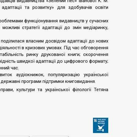
одавців видавництва «Зелений пес» Іванової К. М.
 адаптації та розвитку» для здобувачів освіти
 проблемами функціонування видавництв у сучасних
 можливі стратегії адаптації до змін медіаринку,
 поділилася власним досвідом адаптації до нових
іяльності в кризових умовах. Під час обговорення
табільність ринку друкованої книги; скорочення
бхідність швидкої адаптації до цифрового формату;
нний час.
виток аудіокнижок, популяризацію української
та державні програми підтримки книговидання.
рави, культури та української філології Тетяна