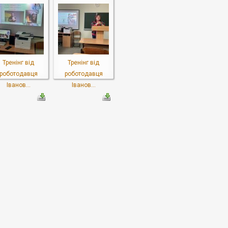
Тренінг від
Тренінг від
роботодавця
роботодавця
Іванов...
Іванов...