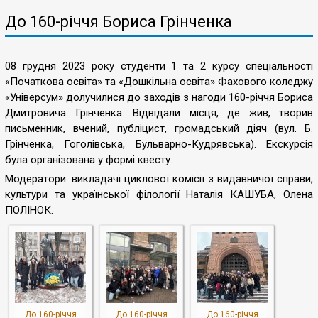
До 160-річчя Бориса Грінченка
08 грудня 2023 року студенти 1 та 2 курсу спеціальності
«Початкова освіта» та «Дошкільна освіта» Фахового коледжу
«Універсум» долучилися до заходів з нагоди 160-річчя Бориса
Дмитровича Грінченка. Відвідали місця, де жив, творив
письменник, вчений, публіцист, громадський діяч (вул. Б.
Грінченка, Гоголівська, Бульварно-Кудрявська). Екскурсія
була організована у формі квесту.
Модератори: викладачі циклової комісії з видавничої справи,
культури та української філології Наталія КАШУБА, Олена
ПОЛІНОК.
До 160-річчя
До 160-річчя
До 160-річчя