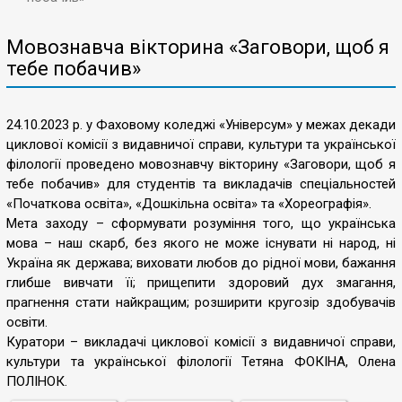
Мовознавча вікторина «Заговори, щоб я
тебе побачив»
24.10.2023 р. у Фаховому коледжі «Універсум» у межах декади
циклової комісії з видавничої справи, культури та української
філології проведено мовознавчу вікторину «Заговори, щоб я
тебе побачив» для студентів та викладачів спеціальностей
«Початкова освіта», «Дошкільна освіта» та «Хореографія».
Мета заходу – сформувати розуміння того, що українська
мова – наш скарб, без якого не може існувати ні народ, ні
Україна як держава; виховати любов до рідної мови, бажання
глибше вивчати її; прищепити здоровий дух змагання,
прагнення стати найкращим; розширити кругозір здобувачів
освіти.
Куратори – викладачі циклової комісії з видавничої справи,
культури та української філології Тетяна ФОКІНА, Олена
ПОЛІНОК.