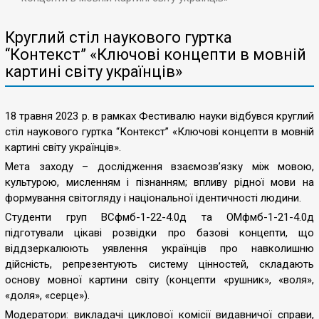
Круглий стіл наукового гуртка
“Контекст” «Ключові концепти в мовній
картині світу українців»
18 травня 2023 р. в рамках Фестивалю науки відбувся круглий
стіл наукового гуртка “Контекст” «Ключові концепти в мовній
картині світу українців».
Мета заходу – дослідження взаємозв’язку між мовою,
культурою, мисленням і пізнанням; впливу рідної мови на
формування світогляду і національної ідентичності людини.
Студенти груп ВСфмб-1-22-4.0д та ОМфмб-1-21-4.0д
підготували цікаві розвідки про базові концепти, що
віддзеркалюють уявлення українців про навколишню
дійсність, репрезентують систему цінностей, складають
основу мовної картини світу (концепти «рушник», «воля»,
«доля», «серце»).
Модератори: викладачі циклової комісії видавничої справи,