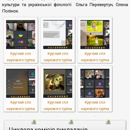
культури та української філології Ольга Перевертун, Олена
Полінок.
Круглий стіл
Круглий стіл
Круглий стіл
наукового гуртка
наукового гуртка
наукового гуртка
...
...
...
Круглий стіл
Круглий стіл
Круглий стіл
наукового гуртка
наукового гуртка
наукового гуртка
...
...
...
Циклова комісія викладачів