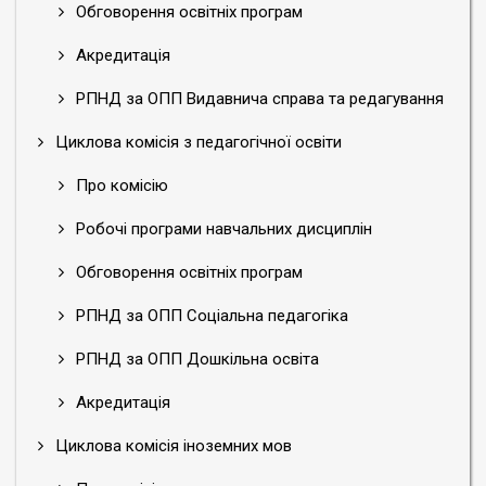
Обговорення освітніх програм
установ
в
Акредитація
умовах
гострої
РПНД за ОПП Видавнича справа та редагування
конкуренції,
формування
Циклова комісія з педагогічної освіти
інноваційної
стратегії
Про комісію
та
Робочі програми навчальних дисциплін
впровадження
інновацій
Обговорення освітніх програм
в
бібліотечну
РПНД за ОПП Соціальна педагогіка
практику,
вироблення
РПНД за ОПП Дошкільна освіта
загальнонаціональних
електронних
Акредитація
бібліотечно-
Циклова комісія іноземних мов
інформаційних
ресурсів,