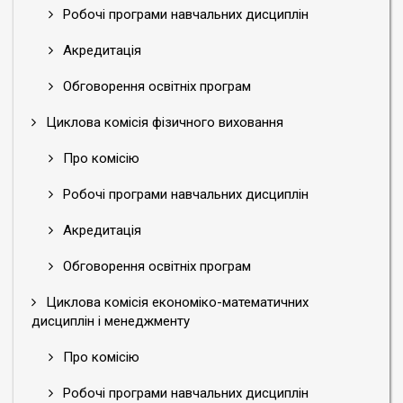
проходило
Робочі програми навчальних дисциплін
в
атмосфері
Акредитація
плідного
діалогу.
Обговорення освітніх програм
Доповіді
Циклова комісія фізичного виховання
та
повідомлення
Про комісію
учасників
конференції
Робочі програми навчальних дисциплін
викликали
підвищений
Акредитація
інтерес
в
Обговорення освітніх програм
аудиторії,
присутні
Циклова комісія економіко-математичних
дисциплін і менеджменту
активно
ставили
Про комісію
питання,
обмінювались
Робочі програми навчальних дисциплін