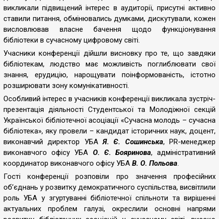
наукового
викликали підвищений інтерес в аудиторії, присутні активно
світосприйняття.
ставили питання, обмінювались думками, дискутували, кожен
висловлював власне бачення щодо функціонування
Під
бібліотеки в сучасному цифровому світі.
час
Учасники конференції дійшли висновку про те, що завдяки
пленарного
бібліотекам, людство має можливість поглиблювати свої
засідання,
знання, ерудицію, нарощувати поінформованість, істотно
учасників
розширювати зону комунікативності.
конференції
привітала
Особливий інтерес в учасників конференції викликала
зустріч-
завідувач
презентація діяльності Студентської та Молодіжної секцій
Кафедри
Української бібліотечної асоціації «Сучасна молодь – сучасна
реклами
бібліотека», яку провели – кандидат історичних наук, доцент,
та
виконавчий директор УБА
Я. Є. Сошинська
,
PR
-менеджер
зв’язків
виконавчого офісу УБА
О. Є. Бояринова
, адміністративний
з
координатор виконавчого офісу УБА
В. О. Польова
.
громадськістю,
Гості конференції розповіли про значення професійних
кандидат
об’єднань у розвитку демократичного суспільства, висвітлили
педагогічних
роль УБА у згуртуванні бібліотечної спільноти та вирішенні
наук
актуальних проблем галузі, окреслили основні напрями
Галина