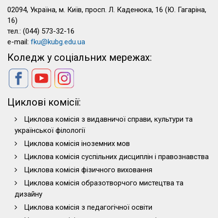
бібліотекам,
02094, Україна, м. Київ, просп. Л. Каденюка, 16 (Ю. Гагаріна,
людство
16)
має
тел.: (044) 573-32-16
можливість
e-mail:
fku@kubg.edu.ua
поглиблювати
Коледж у соціальних мережах:
свої
знання,
ерудицію,
нарощувати
Циклові комісії:
поінформованість,
істотно
Циклова комісія з видавничої справи, культури та
розширювати
української філології
зону
Циклова комісія іноземних мов
комунікативності.
Циклова комісія суспільних дисциплін і правознавства
Особливий
Циклова комісія фізичного виховання
інтерес
в
Циклова комісія образотворчого мистецтва та
учасників
дизайну
конференції
Циклова комісія з педагогічної освіти
викликала