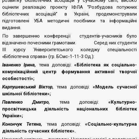
розвитку бібліотечних асоціацій у сучасному світі, високо
Василівна
оцінили реалізацію проекту ІФЛА “Розбудова потужних
Горбенко.
бібліотечних асоціацій” в Україні, продемонстрували
Із
підготовлені УБА методичні посібники та інформаційні
побажаннями
видання.
успіхів
По завершенню
конференції
студент
ів
-учасник
ів
бул
о
у
відзначен
о
почесними грамотами.
Серед них студенти
подальших
ІІІ курсу Університетського коледжу спеціальності
наукових
«Бібліотечна справа» (гр. БСмс-1-11-3 Од.):
дослідженнях
Іваненко Ірина,
тема доповіді:
«Бібліотека як соціально-
перед
комунікаційний центр формування активної творчої
студентською
особистості»;
аудиторією
Карпушевський Віктор,
тема доповіді:
«Модель сучасної
виступили
шкільної бібліотеки»;
директор
бібліотеки
Павленко Дмитро,
тема доповіді:
«Культурно-
Вікторія
просвітницька діяльність національних бібліотек
Анатоліївна
України»;
Зотова,
Конончук Тетяна,
тема доповіді:
«
Соціально-культурна
та
діяльність сучасних бібліотек
».
викладачі