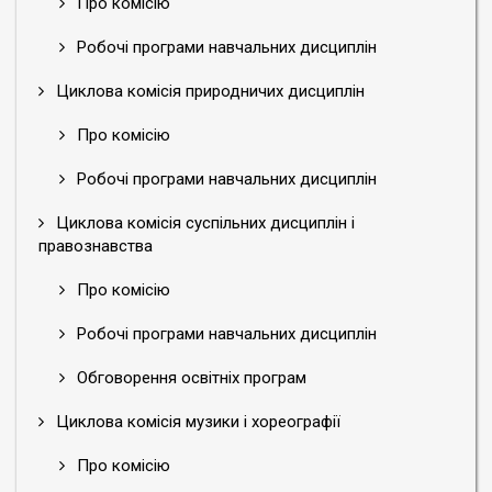
Про комісію
покликаних
забезпечувати
Робочі програми навчальних дисциплін
стрімко
зростаючі
Циклова комісія природничих дисциплін
потреби
сфер
Про комісію
освіти,
науки,
Робочі програми навчальних дисциплін
культури,
Циклова комісія суспільних дисциплін і
а
правознавства
також
репрезентації
Про комісію
нашої
держави
Робочі програми навчальних дисциплін
на
міжнародному
Обговорення освітніх програм
рівні.
Циклова комісія музики і хореографії
Загалом,
пленарне
Про комісію
засідання