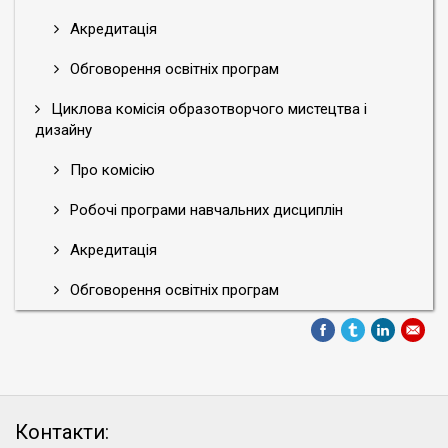
думками,
дискутували,
Акредитація
кожен
висловлював
Обговорення освітніх програм
власне
бачення
Циклова комісія образотворчого мистецтва і
щодо
дизайну
функціонування
Про комісію
бібліотеки
в
Робочі програми навчальних дисциплін
сучасному
цифровому
Акредитація
світі.
Учасники
Обговорення освітніх програм
конференції
дійшли
висновку
про
те,
що
Контакти:
завдяки