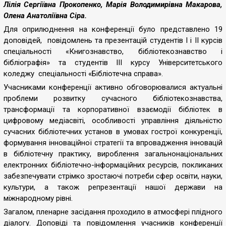
в
Лілія Сергіївна Прокопенко, Марія Володимирівна Макарова,
цифровому
Олена Анатоліївна Сіра.
,
медіасвіті»
Для оприлюднення н
а конференції було представлено 19
організована
доповідей,
повідомлень та презентацій студентів І і ІІ курсів
професорсько-
спеціальності «Книгознавство, бібліотекознавство і
викладацьким
бібліографія» та студентів ІІІ курсу Університетського
складом
коледжу
спеціальності «Бібліотечна справа».
Кафедри
Учасниками конференції активно обговорювалися актуальні
реклами
проблеми розвитку сучасного бібліотекознавства,
та
трансформації та корпоративної взаємодії бібліотек в
зв’язків
цифровому медіасвіті, особливості управління діяльністю
з
сучасних бібліотечних установ в умовах гострої конкуренції,
громадськістю.
формування інноваційної стратегії та впровадження інновацій
Мета
в бібліотечну практику, вироблення загальнонаціональних
конференції
електронних бібліотечно-інформаційних ресурсів, покликаних
сприяти
забезпечувати стрімко зростаючі потреби сфер освіти, науки,
формуванню
культури, а також репрезентації нашої держави на
у
міжнародному рівні.
студентів
Загалом, пленарне засідання проходило в атмосфері плідного
сучасного
діалогу. Доповіді та повідомлення учасників конференції