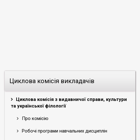
конференції
активно
обговорювалися
актуальні
проблеми
розвитку
сучасного
бібліотекознавства,
трансформації
та
корпоративної
взаємодії
Циклова комісія викладачів
бібліотек
в
цифровому
Циклова комісія з видавничої справи, культури
медіасвіті,
та української філології
особливості
управління
Про комісію
діяльністю
Робочі програми навчальних дисциплін
сучасних
бібліотечних