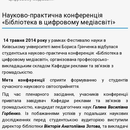
14
травня
Науково-практична конференція
2014
«Бібліотека в цифровому медіасвіті»
року
у
рамках
14 травня 2014 року
у рамках Фестивалю науки
в
Фестивалю
Київському університеті імені Бориса Грінченка відбулася
науки
студентська науково-практична конференція: «Бібліотека в
в
цифровому медіасвіті»
,
організована професорсько-
Київському
викладацьким складом Кафедри реклами та зв’язків з
університеті
громадськістю.
імені
Бориса
Мета конференції
сприяти формуванню у студентів
Грінченка
сучасного наукового світосприйняття.
відбулася
Під час пленарного засідання, учасників конференції
студентська
привітала завідувач Кафедри реклами та зв’язків з
науково-
громадськістю, кандидат педагогічних наук
Галина Василівна
практична
Горбенко.
Із побажаннями успіхів у подальших наукових
конференція:
дослідженнях перед студентською аудиторією виступили
«Бібліотека
директор бібліотеки
Вікторія Анатоліївна Зотова,
та викладачі