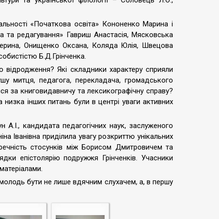
ьтури та української філології – Соловець Л.О.,
іальності «Початкова освіта» Кононенко Марина і
ва та редагування» Гавриш Анастасія, Мясковська
атерина, Онищенко Оксана, Коляда Юлія, Швецова
собистістю Б.Д.Грінченка.
ого відродження? Які складники характеру сприяли
у митця, педагога, перекладача, громадського
ся за книговидавничу та лексикографічну справу?
 низка інших питань були в центрі уваги активних
 А.І., кандидата педагогічних наук, заслуженого
іна Іванівна приділила увагу розкриттю унікальних
 ґречність стосунків між Борисом Дмитровичем та
дки епістолярію подружжя Грінченків. Учасники
матеріалами.
олодь бути не лише вдячним слухачем, а, в першу