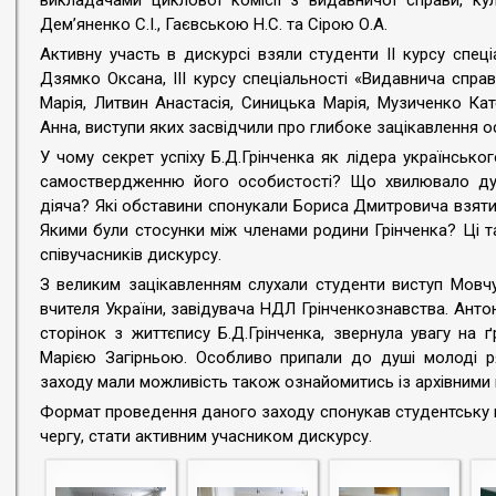
викладачами циклової комісії з видавничої справи, кул
Демʼяненко С.І., Гаєвською Н.С. та Сірою О.А.
Активну участь в дискурсі взяли студенти ІІ курсу спец
Дзямко Оксана, ІІІ курсу спеціальності «Видавнича спра
Марія, Литвин Анастасія, Синицька Марія, Музиченко К
Анна, виступи яких засвідчили про глибоке зацікавлення о
У чому секрет успіху Б.Д.Грінченка як лідера українськ
самоствердженню його особистості? Що хвилювало душ
діяча? Які обставини спонукали Бориса Дмитровича взяти
Якими були стосунки між членами родини Грінченка? Ці та
співучасників дискурсу.
З великим зацікавленням слухали студенти виступ Мовчун
вчителя України, завідувача НДЛ Грінченкознавства. Антон
сторінок з життєпису Б.Д.Грінченка, звернула увагу на
Марією Загірньою. Особливо припали до душі молоді ря
заходу мали можливість також ознайомитись із архівними 
Формат проведення даного заходу спонукав студентську м
чергу, стати активним учасником дискурсу.