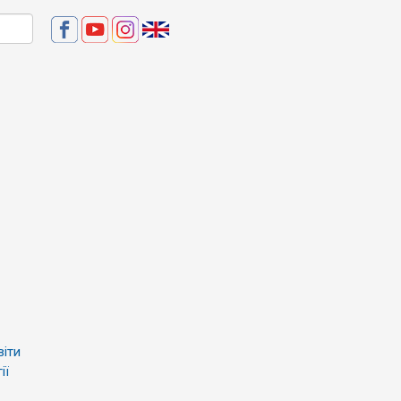
віти
ії