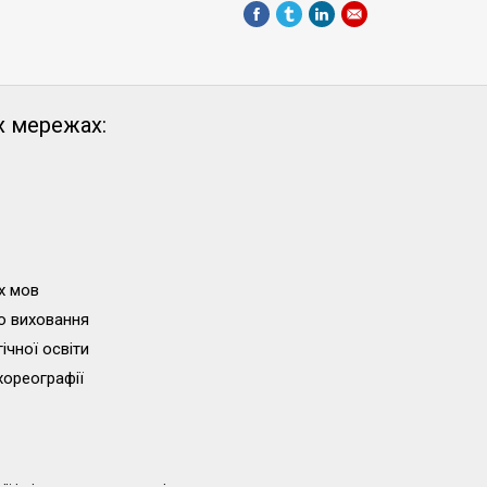
х мережах:
х мов
о виховання
ічної освіти
хореографії