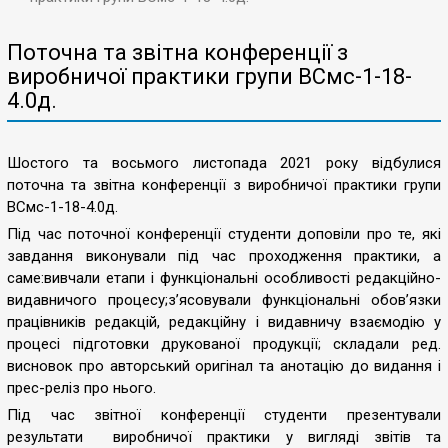
Поточна та звітна конференції з
виробничої практики групи ВСмс-1-18-
4.0д.
Шостого та восьмого листопада 2021 року відбулися
поточна та звітна конференції з виробничої практики групи
ВСмс-1-18-4.0д.
Під час поточної конференції студенти доповіли про те, які
завдання виконували під час проходження практики, а
саме:вивчали етапи і функціональні особливості редакційно-
видавничого процесу;з’ясовували функціональні обов’язки
працівників редакцій, редакційну і видавничу взаємодію у
процесі підготовки друкованої продукції; складали ред.
висновок про авторський оригінал та анотацію до видання і
прес-реліз про нього.
Під час звітної конференції студенти презентували
результати виробничої практики у вигляді звітів та