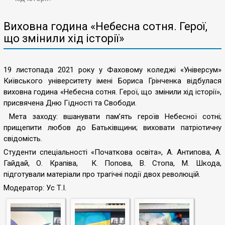
Виховна година «Небесна сотня. Герої,
що змінили хід історії»
19 листопада 2021 року у Фаховому коледжі «Універсум»
Київського університету імені Бориса Грінченка відбулася
виховна година «Небесна сотня. Герої, що змінили хід історії»,
присвячена Дню Гідності та Свободи.
Мета заходу: вшанувати пам’ять героїв Небесної сотні;
прищепити любов до Батьківщини; виховати патріотичну
свідомість.
Студенти спеціальності «Початкова освіта», А. Антипова, А.
Гайдай, О. Крапіва, К. Попова, В. Стопа, М. Шкода,
підготували матеріали про трагічні події двох революцій.
Модератор: Ус Т.І.