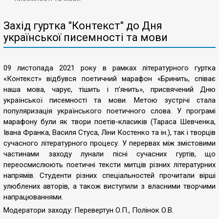
Захід гуртка "Контекст" до Дня
української писемності та мови
09 листопада 2021 року в рамках літературного гуртка
«Контекст» відбувся поетичний марафон «Бринить, співає
наша мова, чарує, тішить і п’янить», присвячений Дню
української писемності та мови. Метою зустрічі стала
популяризація українського поетичного слова. У програмі
марафону були як твори поетів-класиків (Тараса Шевченка,
Івана Франка, Василя Стуса, Ліни Костенко та ін.), так і творців
сучасного літературного процесу. У перервах між змістовими
частинами заходу лунали пісні сучасних гуртів, що
переосмислюють поетичні тексти митців різних літературних
напрямів. Студенти різних спеціальностей прочитали вірші
улюблених авторів, а також виступили з власними творчими
напрацюваннями.
Модератори заходу: Перевертун О.П., Полінок О.В.