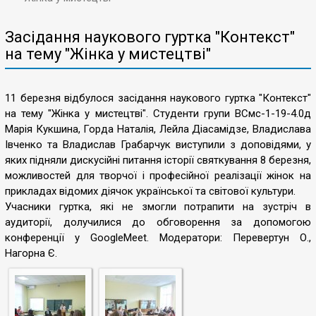
Засідання наукового гуртка "Контекст"
на тему "Жінка у мистецтві"
11 березня відбулося засідання наукового гуртка "Контекст"
на тему "Жінка у мистецтві". Студенти групи ВСмс-1-19-4.0д
Марія Кукшина, Горда Наталія, Лейла Діасамідзе, Владислава
Івченко та Владислав Грабарчук виступили з доповідями, у
яких підняли дискусійні питання історії святкування 8 березня,
можливостей для творчої і професійної реалізації жінок на
прикладах відомих діячок української та світової культури.
Учасники гуртка, які не змогли потрапити на зустріч в
аудиторії, долучилися до обговорення за допомогою
конференції у GoogleMeet. Модератори: Перевертун О.,
Нагорна Є.