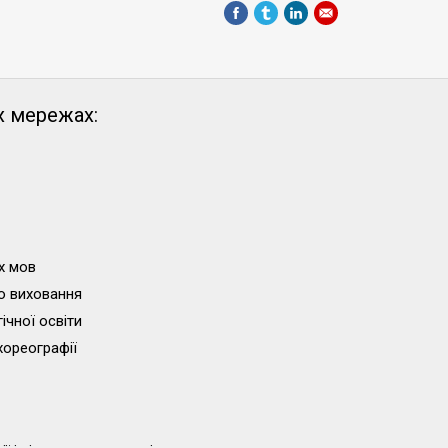
х мережах:
х мов
о виховання
ічної освіти
хореографії