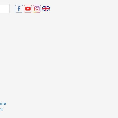
віти
ії