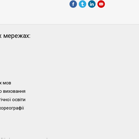
х мережах:
х мов
о виховання
ічної освіти
хореографії