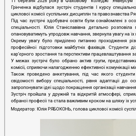
11 березня 2026 року в Фаховому коледжі "Універсум" К
Грінченка відбулася зустріч студентів І курсу спеціаль
циклової комісії суспільних дисциплін та правознавства 
Під час зустрічі здобувачі освіти були ознайомлені з о
спеціальності. Юлія Станіславівна детально розповіла 
опановуватимуть упродовж навчання, звернула увагу на їх 
Окрему увагу було приділено питанню проходження рі
професійної підготовки майбутніх фахівців. Студенти д
кар'єрного зростання та перспективи працевлаштування з
У межах зустрічі було обрано актив групи, представник
комісії, сприяючи налагодженню ефективної комунікації м
Також проведено анкетування, під час якого студент
свідомості вибору спеціальності, рівня адаптації до о
запропонувати ідеї щодо покращення організації навчання
Зустріч пройшла у дружній та відкритій атмосфері, спр
обраної професії та стала важливим кроком на шляху їх ус
Модератор: Юлія РЯБОКОНЬ, голова циклової комісії суспіл