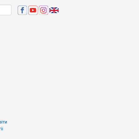
віти
ії