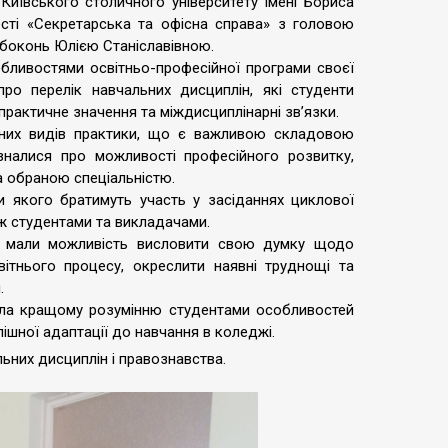
иївського столичного університету імені Бориса
ності «Секретарська та офісна справа» з головою
Рябоконь Юлією Станіславівною.
собливостями освітньо-професійної програми своєї
про перелік навчальних дисциплін, які студенти
практичне значення та міждисциплінарні зв’язки.
зних видів практики, що є важливою складовою
ізналися про можливості професійного розвитку,
а обраною спеціальністю.
и якого братимуть участь у засіданнях циклової
іж студентами та викладачами.
и мали можливість висловити свою думку щодо
світнього процесу, окреслити наявні труднощі та
.
ияла кращому розумінню студентами особливостей
пішної адаптації до навчання в коледжі.
ьних дисциплін і правознавства.