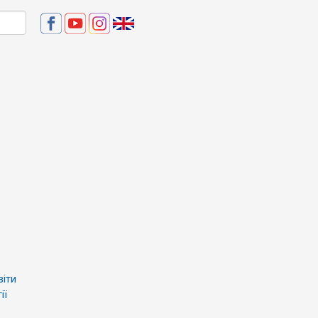
віти
ії