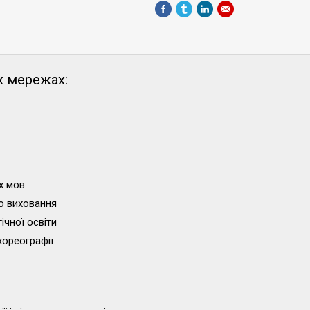
х мережах:
х мов
о виховання
ічної освіти
хореографії