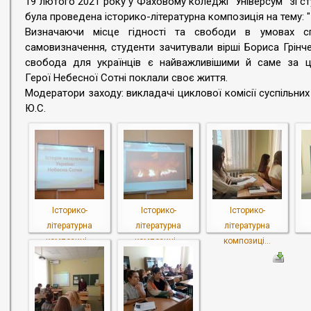
19 лютого 2021 року у Фаховому коледжі "Універсум" зі ст
була проведена історико-літературна композиція на тему:
Визначаючи місце гідності та свободи в умовах сп
самовизначення, студенти зачитували вірші Бориса Грінч
свобода для українців є найважливішими й саме за ц
Герої Небесної Сотні поклали своє життя.
Модератори заходу: викладачі циклової комісії суспільни
Ю.С.
Історико-
Історико-
Історико-
літературна
літературна
літературна
композиці...
композиці...
композиці...