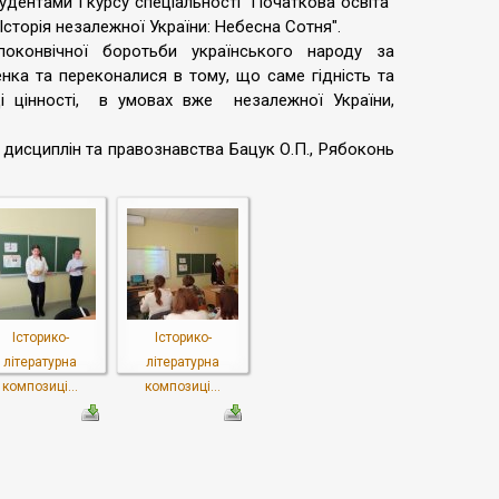
удентами І курсу спеціальності "Початкова освіта"
 "Історія незалежної України: Небесна Сотня".
оконвічної боротьби українського народу за
енка та переконалися в тому, що саме гідність та
і цінності, в умовах вже незалежної України,
х дисциплін та правознавства Бацук О.П., Рябоконь
Історико-
Історико-
літературна
літературна
композиці...
композиці...