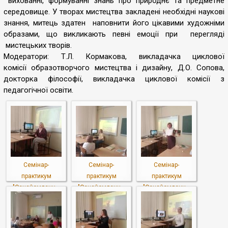
вихованні, формуванні знань про природнє та предметне
середовище. У творах мистецтва закладені необхідні наукові
знання, митець здатен наповнити його цікавими художніми
образами, що викликають певні емоції при перегляді
мистецьких творів.
Модератори: Т.Л. Кормакова, викладачка циклової
комісії образотворчого мистецтва і дизайну, Д.О. Сопова,
докторка філософії, викладачка циклової комісії з
педагогічної освіти.
Семінар-
Семінар-
Семінар-
практикум
практикум
практикум
"Ознайомленн...
"Ознайомленн...
"Ознайомленн...