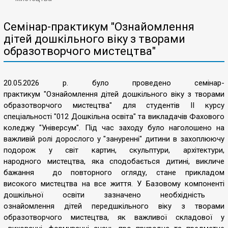
Семінар-практикум "Ознайомлення
дітей дошкільного віку з творами
образотворчого мистецтва"
20.05.2026 р. було проведено семінар-
практикум "Ознайомленн
я дітей дошкільного віку з творами
образотворчого мистецтва" для студентів ІІ курсу
спеціальності "012 Дошкільна освіта" та викладачів Фахового
коледжу "Універсум".
Під час заходу було наголошено на
важливій ролі дорослого у "зануренні" дитини в захоплюючу
подорож у світ картин, скульптури, архітектури,
народного мистецтва, яка сподобається дитині, викличе
бажання до повторного огляду, стане прикладом
високого мистецтва на все життя. У Базовому компоненті
дошкільної освіти зазначено необхідність
ознайомлення дітей
передшкільного віку з творами
образотворчого мистецтва, як важливої складової у