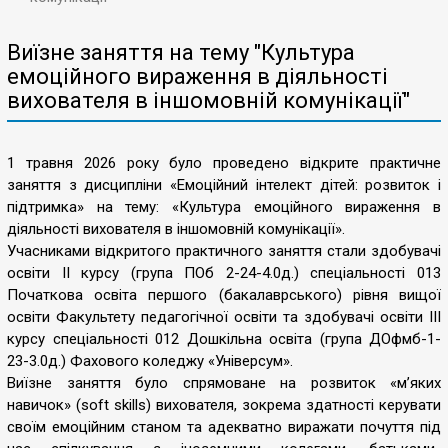
Виїзне заняття на тему "Культура
емоційного вираження в діяльності
вихователя в іншомовній комунікації"
1 травня 2026 року було проведено відкрите практичне
заняття з дисципліни «Емоційний інтелект дітей: розвиток і
підтримка» на тему: «Культура емоційного вираження в
діяльності вихователя в іншомовній комунікації».
Учасниками відкритого практичного заняття стали здобувачі
освіти ІІ курсу (група ПОб 2-24-4.0д.) спеціальності 013
Початкова освіта першого (бакалаврського) рівня вищої
освіти Факультету педагогічної освіти та здобувачі освіти IІІ
курсу спеціальності 012 Дошкільна освіта (група ДОфмб-1-
23-3.0д.) Фахового коледжу «Універсум».
Виїзне заняття було спрямоване на розвиток «м’яких
навичок» (soft skills) вихователя, зокрема здатності керувати
своїм емоційним станом та адекватно виражати почуття під