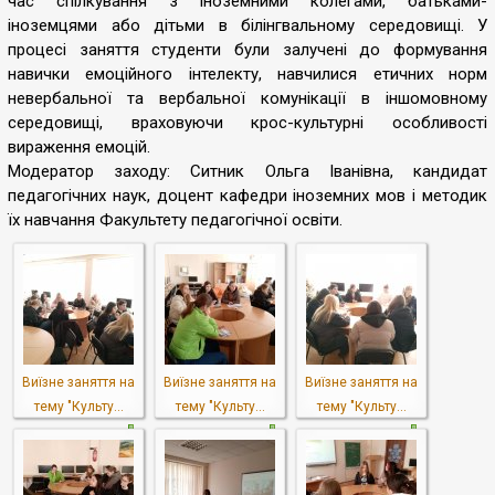
час спілкування з іноземними колегами, батьками-
іноземцями або дітьми в білінгвальному середовищі. У
процесі заняття студенти були залучені до формування
навички емоційного інтелекту, навчилися етичних норм
невербальної та вербальної комунікації в іншомовному
середовищі, враховуючи крос-культурні особливості
вираження емоцій.
Модератор заходу: Ситник Ольга Іванівна, кандидат
педагогічних наук, доцент кафедри іноземних мов і методик
їх навчання Факультету педагогічної освіти.
Виїзне заняття на
Виїзне заняття на
Виїзне заняття на
тему "Культу...
тему "Культу...
тему "Культу...