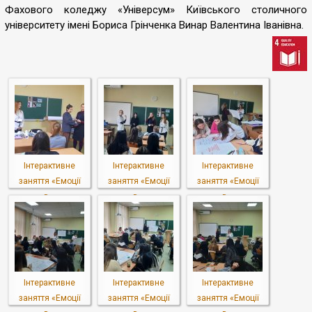
Фахового коледжу «Універсум» Київського столичного
університету імені Бориса Грінченка Винар Валентина Іванівна.
Інтерактивне
Інтерактивне
Інтерактивне
заняття «Емоції
заняття «Емоції
заняття «Емоції
в...
в...
в...
Інтерактивне
Інтерактивне
Інтерактивне
заняття «Емоції
заняття «Емоції
заняття «Емоції