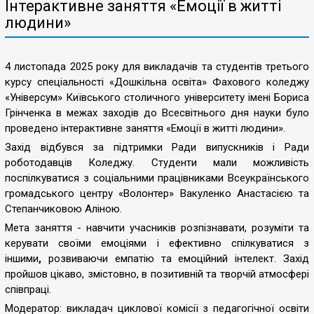
Інтерактивне заняття «Емоції в житті
людини»
4 листопада 2025 року для викладачів та студентів третього
курсу спеціальності «Дошкільна освіта» Фахового коледжу
«Універсум» Київського столичного університету імені Бориса
Грінченка в межах заходів до Всесвітнього дня науки було
проведено інтерактивне заняття «Емоції в житті людини».
Захід відбувся за підтримки Ради випускників і Ради
роботодавців Коледжу. Студенти мали можливість
поспілкуватися з соціальними працівниками Всеукраїнського
громадського центру «Волонтер» Вакуленко Анастасією та
Степанчиковою Аліною.
Мета заняття - навчити учасників розпізнавати, розуміти та
керувати своїми емоціями і ефективно спілкуватися з
іншими
,
розвиваючи емпатію та емоційний інтелект. Захід
пройшов цікаво, змістовно, в позитивній та творчій атмосфері
співпраці.
Модератор: викладач циклової комісії з педагогічної освіти