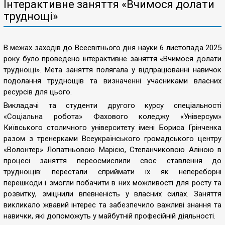
Інтерактивне заняття «Вчимося долати
труднощі»
В межах заходів до Всесвітнього дня науки 6 листопада 2025
року було проведено інтерактивне заняття «Вчимося долати
труднощі». Мета заняття полягала у відпрацюванні навичок
подолання труднощів та визначенні учасниками власних
ресурсів для цього.
Викладачі та студенти другого курсу спеціальності
«Соціальна робота» Фахового коледжу «Універсум»
Київського столичного університету імені Бориса Грінченка
разом з тренерками Всеукраїнського громадського центру
«Волонтер» Лопатньовою Марією, Степанчиковою Аліною в
процесі заняття переосмислили своє ставлення до
труднощів: перестали сприймати їх як непереборні
перешкоди і змогли побачити в них можливості для росту та
розвитку, зміцнили впевненість у власних силах. Заняття
викликало жвавий інтерес та забезпечило важливі знання та
навички, які допоможуть у майбутній професійній діяльності.