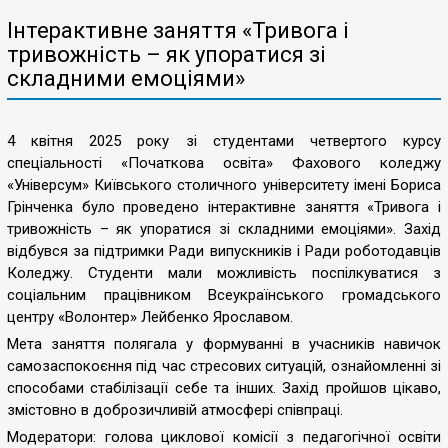
Інтерактивне заняття «Тривога і
тривожність – як упоратися зі
складними емоціями»
4 квітня 2025 року зі студентами четвертого курсу
спеціальності «Початкова освіта» Фахового коледжу
«Універсум» Київського столичного університету імені Бориса
Грінченка було проведено інтерактивне заняття «Тривога і
тривожність – як упоратися зі складними емоціями». Захід
відбувся за підтримки Ради випускників і Ради роботодавців
Коледжу. Студенти мали можливість поспілкуватися з
соціальним працівником Всеукраїнського громадського
центру «Волонтер» Лейбенко Ярославом.
Мета заняття полягала у формуванні в учасників навичок
самозаспокоєння під час стресових ситуацій, ознайомленні зі
способами стабілізації себе та інших. Захід пройшов цікаво,
змістовно в доброзичливій атмосфері співпраці.
Модератори: голова циклової комісії з педагогічної освіти