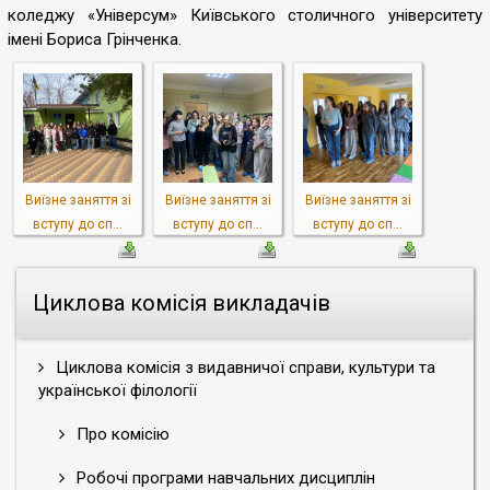
коледжу «Універсум» Київського столичного університету
імені Бориса Грінченка.
Виїзне заняття зі
Виїзне заняття зі
Виїзне заняття зі
вступу до сп...
вступу до сп...
вступу до сп...
Циклова комісія викладачів
Циклова комісія з видавничої справи, культури та
української філології
Про комісію
Робочі програми навчальних дисциплін