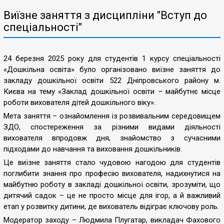
Виїзне заняття з дисципліни "Вступ до
спеціальності"
24 березня 2025 року для студентів 1 курсу спеціальності
«Дошкільна освіта» було організовано виїзне заняття до
закладу дошкільної освіти 522 Дніпровського району м.
Києва на тему «Заклад дошкільної освіти – майбутнє місце
роботи вихователя дітей дошкільного віку».
Мета заняття – ознайомлення із розвивальним середовищем
ЗДО, спостереження за різними видами діяльності
вихователя впродовж дня, знайомство з сучасними
підходами до навчання та виховання дошкільників.
Це виїзне заняття стало чудовою нагодою для студентів
поглибити знання про професію вихователя, надихнутися на
майбутню роботу в закладі дошкільної освіти, зрозуміти, що
дитячий садок – це не просто місце для ігор, а й важливий
етап у розвитку дитини, де вихователь відіграє ключову роль.
Модератор заходу – Людмила Плугатар, викладач Фахового