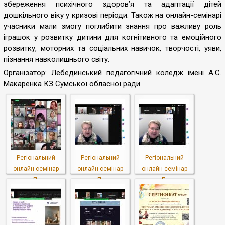
збереження психічного здоров’я та адаптації дітей
дошкільного віку у кризові періоди. Також на онлайн-семінарі
учасники мали змогу поглибити знання про важливу роль
іграшок у розвитку дитини для когнітивного та емоційного
розвитку, моторних та соціальних навичок, творчості, уяви,
пізнання навколишнього світу.
Організатор: Лебединський педагогічний коледж імені А.С.
Макаренка КЗ Сумської обласної ради.
Регіональний
Регіональний
Регіональний
онлайн-семінар
онлайн-семінар
онлайн-семінар
«П...
«П...
«П...