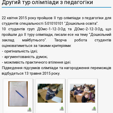
Другий тур олімпіади з педагогіки
22 квітня 2015 року пройшов ІІ тур олімпіади з педагогіки для
студентів спеціальності 5.01010101 "Дошкільна освіта".
10 студентів груп ДОмс-1-12-3.Од та ДОмс-2-12-3.Од, що
пройшли до ІІ туру олімпіади, писали есе на тему "Дошкільний
заклад майбутнього". Творча робота студентів
оцінюватиметься за такими критеріями:
- оригінальність ідеї;
- аргументованість думок;
- можливість практичного втілення ідеї.
Підведення підсумків олімпіади та нагородження переможців
відбудеться 13 травня 2015 року.