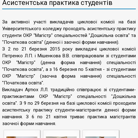
Асистентська практика студентів
За активної участі викладачів циклової комісії на базі
Університетського коледжу проходять асистентську практику
студенти ОКР "Магістр" спеціальностей "Дошкільна освіта" та
"Початкова освіта" (денної і заочної форми навчання).
З 2 по 21 березня 2015 року викладачі циклової комісії
Петренко Л.П. і Мішенкова В.В. співпрацювали зі студентами
ОКР "Магістр" (денна форма навчання) спеціальності
"Початкова освіта", а з 16 березня по 5 квітня - зі студентами
ОКР "Магістр" (заочна форма навчання) спеціальності
"Початкова освіта".
Викладач Артюх Л.Л. традиційно співпрацює зі студентами-
практикантами ОКР "Магістр" спеціальності "Дошкільна
освіта". З 9 по 29 березня на базі циклової комісії проходили
асистентську практику студенти-магістранти денної форми
навчання. З 6 по 21 квітня триває практика магістрантів
заочної форми навчання.