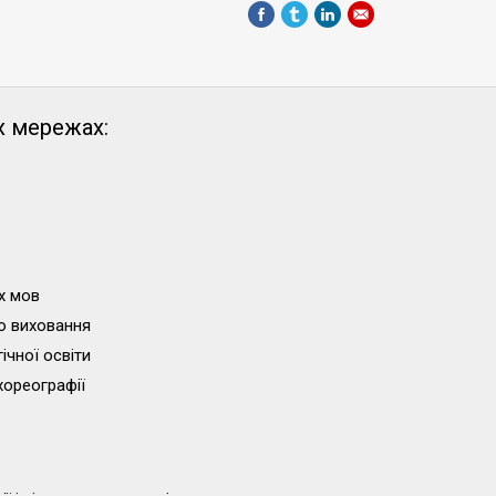
х мережах:
х мов
о виховання
ічної освіти
хореографії