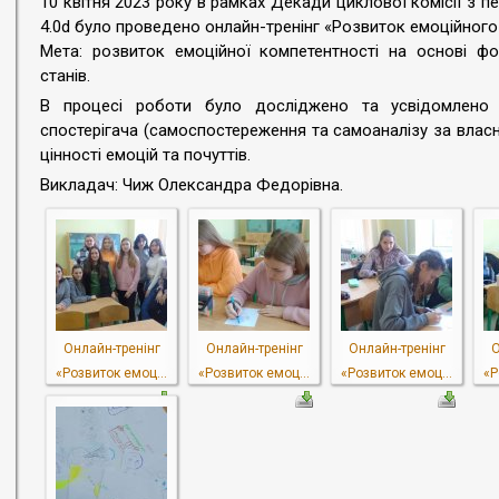
10 квітня 2023 року в рамках Декади циклової комісії з пе
4.0d було проведено онлайн-тренінг «Розвиток емоційного 
Мета: розвиток емоційної компетентності на основі фо
станів.
В процесі роботи було досліджено та усвідомлено в
спостерігача (самоспостереження та самоаналізу за влас
цінності емоцій та почуттів.
Викладач: Чиж Олександра Федорівна.
Онлайн-тренінг
Онлайн-тренінг
Онлайн-тренінг
О
«Розвиток емоц...
«Розвиток емоц...
«Розвиток емоц...
«Р