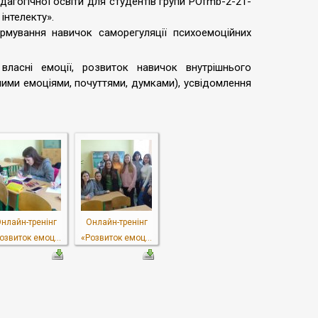
дагогічної освіти для студентів групи POfmb-2-21-
інтелекту».
рмування навичок саморегуляції психоемоційних
ласні емоції, розвиток навичок внутрішнього
ними емоціями, почуттями, думками), усвідомлення
нлайн-тренінг
Онлайн-тренінг
озвиток емоц...
«Розвиток емоц...