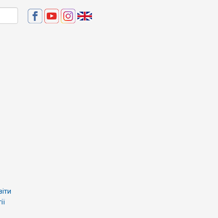
віти
ії