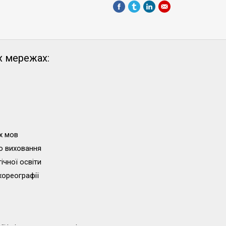
х мережах:
х мов
о виховання
ічної освіти
хореографії