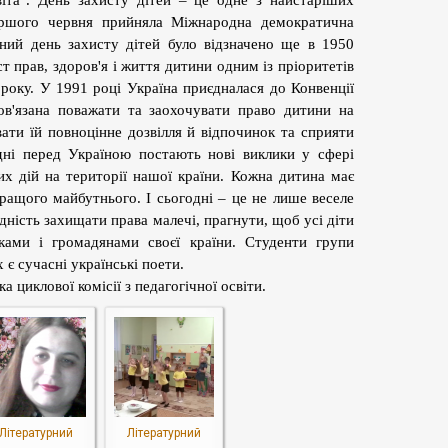
віта". День захисту дітей – це одне з найстаріших
ершого червня прийняла Міжнародна демократична
ний день захисту дітей було відзначено ще в 1950
т прав, здоров'я і життя дитини одним із пріоритетів
8 року. У 1991 році Україна приєдналася до Конвенції
в'язана поважати та заохочувати право дитини на
ати їй повноцінне дозвілля й відпочинок та сприяти
дні перед Україною постають нові виклики у сфері
вих дій на території нашої країни. Кожна дитина має
ращого майбутнього. І сьогодні – це не лише веселе
ідність захищати права малечі, прагнути, щоб усі діти
ами і громадянами своєї країни. Студенти групи
є сучасні українські поети.
ка циклової комісії з педагогічної освіти.
Літературний
Літературний