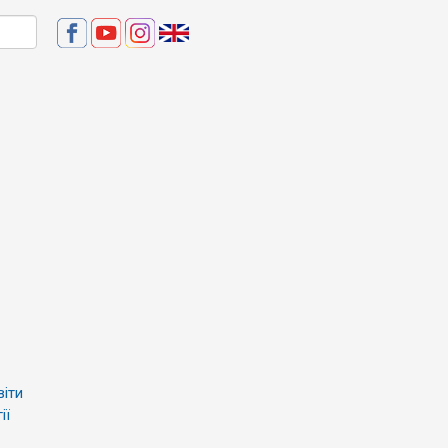
віти
ії