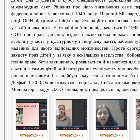
дітей" для студентів ІІ курсу спеціальності "Дошкільна ос
міжнародних свят. Рішення про його відзначення саме п
федерація жінок у листопаді 1949 року. Перший Міжнарод
році.
ООН підтримала ініціативу федерації та оголосила захис
у своїй діяльності. В Україні цей день відзначається із 199
ООН про права дитини, згідно з якою кожна держава зобо
всебічну участь у культурному і творчому житті, забезпечув
наданню для цього відповідних можливостей. Проте сього
захисту прав дітей у зв'язку з ескалацією насильства, бойо
повне право бути захищеною, розвиватися й навчатися для к
свято для самих дітей, а й нагадування суспільству про необх
росли щасливими і в майбутньому стали хорошими батьк
ДОфмб-1-20-3.Од декламували твори для дітей, авторами яких 
Модератор заходу: Д.О. Сопова, докторка філософії,
викладач
Літературний
Літературний
Літературний