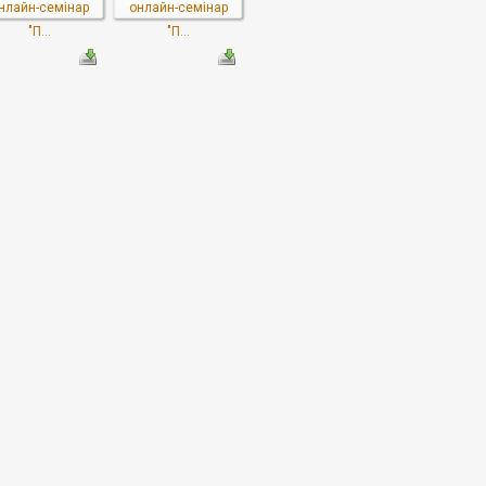
нлайн-семінар
онлайн-семінар
"П...
"П...