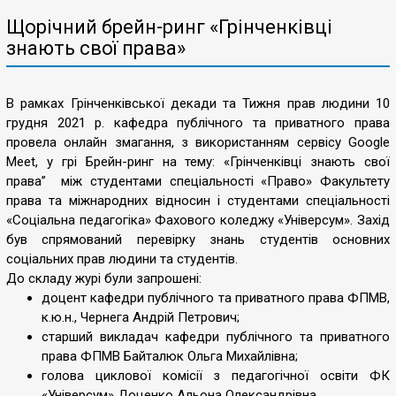
Щорічний брейн-ринг «Грінченківці
знають свої права»
В рамках Грінченківської декади та Тижня прав людини 10
грудня 2021 р. кафедра публічного та приватного права
провела онлайн змагання, з використанням сервісу Google
Meet, у грі Брейн-ринг на тему: «Грінченківці знають свої
права” між студентами спеціальності «Право» Факультету
права та міжнародних відносин і студентами спеціальності
«Соціальна педагогіка» Фахового коледжу «Універсум». Захід
був спрямований перевірку знань студентів основних
соціальних прав людини та студентів.
До складу журі були запрошені:
доцент кафедри публічного та приватного права ФПМВ,
к.ю.н., Чернега Андрій Петрович;
старший викладач кафедри публічного та приватного
права ФПМВ Байталюк Ольга Михайлівна;
голова циклової комісії з педагогічної освіти ФК
«Універсум» Доценко Альона Олександрівна.