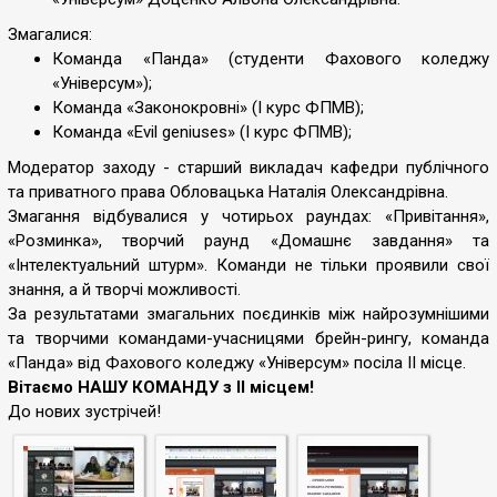
Змагалися:
Команда «Панда» (студенти Фахового коледжу
«Універсум»);
Команда «Законокровні» (І курс ФПМВ);
Команда «Evil geniuses» (І курс ФПМВ);
Модератор заходу - старший викладач кафедри публічного
та приватного права Обловацька Наталія Олександрівна.
Змагання відбувалися у чотирьох раундах: «Привітання»,
«Розминка», творчий раунд «Домашнє завдання» та
«Інтелектуальний штурм». Команди не тільки проявили свої
знання, а й творчі можливості.
За результатами змагальних поєдинків між найрозумнішими
та творчими командами-учасницями брейн-рингу, команда
«Панда» від Фахового коледжу «Універсум» посіла ІІ місце.
Вітаємо НАШУ КОМАНДУ з ІІ місцем!
До нових зустрічей!