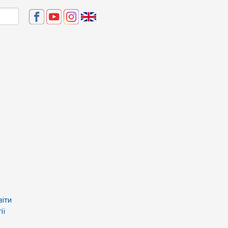
віти
ії