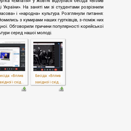
ртка «Емпатія» у жовтні відбулася бесіда «Вплив
ді України». На заняті ми зі студентами розрізнили
масова» і «народна» культура. Розглянули питання:
йомились з кумирами наших гуртківців, з-поміж них
ідної. Обговорили причини популярності корейської
ьтури серед нашої молоді.
есіда: «Вплив
Бесіда: «Вплив
ахідної і схід...
західної і схід...