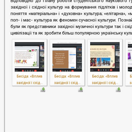
Відповідно до Плану роботи студентського наукового гу
західної і східної культур на формування підлітків і моло
поняття «матеріальна» і «духовна» культура; «елітарна», «
поп- і мас- культура як феномен сучасної культури. Позна
були як представники західної музичної культури так і сх
цивілізації та як зробити більш популярною українську кул
Бесіда: «Вплив
Бесіда: «Вплив
Бесіда: «Вплив
Б
західної і схід...
західної і схід...
західної і схід...
з