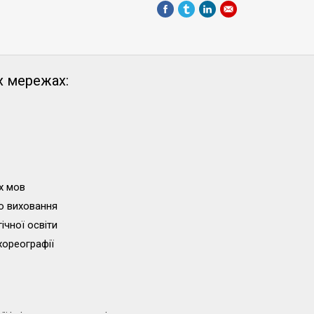
х мережах:
х мов
о виховання
ічної освіти
хореографії