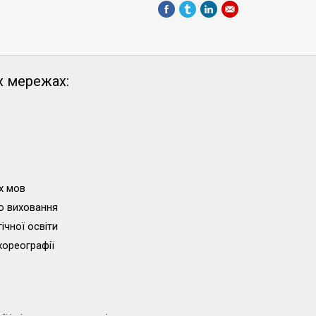
х мережах:
х мов
о виховання
ічної освіти
хореографії