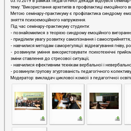
03.10.2019 в рамках педагогічної декади відбувся семіна
тему: "Використання архетипів в профілактиці емоційного в
Метою семінару-практикуму є профілактика синдрому емоц
зняття психоемоційного напруження.
Під час семінару-практикуму студенти:
- познайомилися з теорією синдрому емоційного вигорання
- приділили увагу розвитку самопізнання і самосприйняття;
- навчилися методам саморегуляції: відреагування гніву, ро
- розвинули уміння використовувати психотехнічні прийо
зміни ставлення до стресової ситуації;
- навчилися ефективним технікам вербальної і невербальної
- розвинули групову згуртованість педагогічного колективу
Модератор: викладач циклової комісії з педагогічної освіт