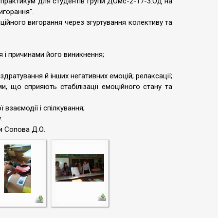
р-практикум для студентів групи ДОмс-2-17-3.Од на
игорання".
ійного вигорання через згуртування колективу та
 і причинами його виникнення;
здратування й інших негативних емоцій; релаксації;
ми, що сприяють стабілізації емоційного стану та
 взаємодії і спілкування;
.
и Сопова Д.О.