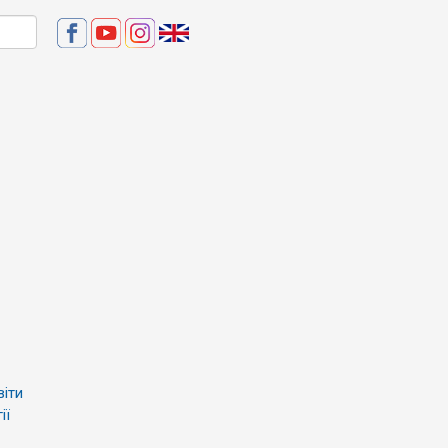
віти
ії