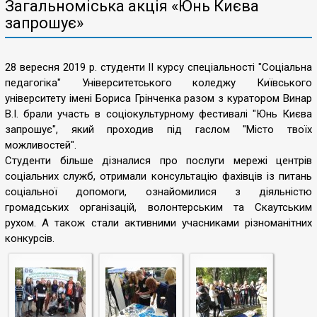
Загальноміська акція «Юнь Києва
запрошує»
28 вересня 2019 р. cтуденти II курсу спеціальності "Соціальна
педагогіка" Університетського коледжу Київського
університету імені Бориса Грінченка разом з куратором Винар
В.І. брали участь в соціокультурному фестивалі "Юнь Києва
запрошує", який проходив під гаслом "Місто твоїх
можливостей".
Студенти більше дізналися про послуги мережі центрів
соціальних служб, отримали консультацію фахівців із питань
соціальної допомоги, ознайомилися з діяльністю
громадських організацій, волонтерським та Скаутським
рухом. А також стали активними учасниками різноманітних
конкурсів.