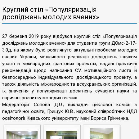
Круглий стіл «Популяризація
досліджень молодих вчених»
27 березня 2019 року відбувся круглий стіл «Популяризація
досліджень молодих вчених» для студентів групи ДОмс-2-17-
3.0д, на якому було розглянуто актуальні проблеми молодих
вчених України, можливості реалізації досліджень шляхом
участі в міжнародних грантових проектах, надані практичні
рекомендації щодо написання CV, мотиваційного листа й
безпосередньо індивідуального дослідницького проекту, а
також діяльність міжнародних та всеукраїнських організацій,
їх значення у популяризації досягнень сучасної науки та
сприянні розвитку молодих вчених.
Модератори: Сопова Д.О., викладач циклової комісії з
педагогічної освіти, Грищук Ю.В., науковий співробітник НДЛ
освітології Київського університету імені Бориса Грінченка.