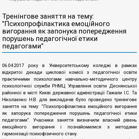
Тренінгове заняття на тему:
"Психопрофілактика емоційного
вигорання як запонука попередження
порушень педагогічної етики
педагогами"
06.04.2017 року в Університетському коледжі в рамках
відкритої декади циклової комісії з педагогічної освіти
практичними психологами навчально-методичного центру
психологічної служби РНМЦ Управління освіти Деснянської
районної в місті Києві державної адміністрації Гажали І.С. Та
Ніколаєнко Н.В. для викладачів було проведено тренінгове
заняття на тему: "Психопрофілактика емоційного вигорання
як запорука попередження порушень педагогічної етики
педагогами". Учасники заняття визначили власний рівень
емоційного вигорання і познайомилися з методами
гармонізації психофізичного стану.