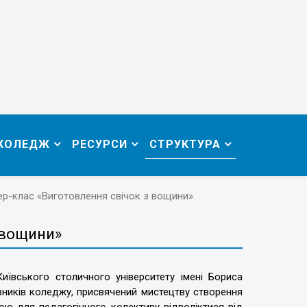
 КОЛЕДЖ
РЕСУРСИ
СТРУКТУРА
р-клас «Виготовлення свічок з вощини»
 вощини»
иївського столичного університету імені Бориса
івників коледжу, присвячений мистецтву створення