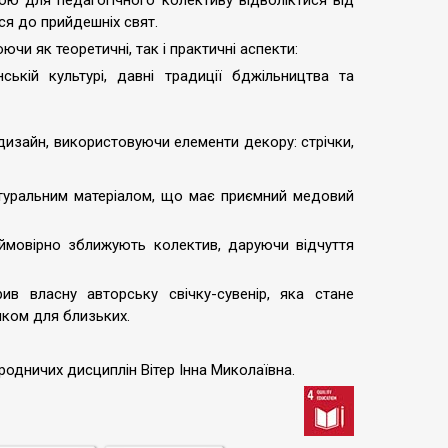
ою для педагогічного колективу відволіктися від
ися до прийдешніх свят.
и як теоретичні, так і практичні аспекти:
ській культурі, давні традиції бджільництва та
дизайн, використовуючи елементи декору: стрічки,
натуральним матеріалом, що має приємний медовий
ймовірно зближують колектив, даруючи відчуття
в власну авторську свічку-сувенір, яка стане
ком для близьких.
одничих дисциплін Вітер Інна Миколаївна.