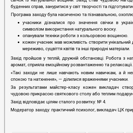
свічок із натуральної вощини. Захід став чудовою нагод
буденних справ, зануритися у світ творчості та підготуват
Програма заходу була насиченою та пізнавальною, охоплююч
учасники дізналися про значення свічки в україн
символізм використання натурального воску.
опанували техніки роботи з кольоровою вощиною.
кожен учасник мав можливість створити унікальний 
мереживо, суцвіття квітів та інші природні матеріали.
Захід пройшов у теплій, дружній обстановці. Робота з 
аромат, сприяла емоційному розвантаженню та релаксації.
«Такі заходи не лише навчають новим навичкам, а й не
спокою та натхнення», — ділилися враженнями учасники.
За результатами майстер-класу кожен викладач створи
чудовою прикрасою святкового столу або теплим подарун
Захід відповідає цілям сталого розвитку: № 4.
Модератор заходу: практичний психолог, викладач ЦК прир