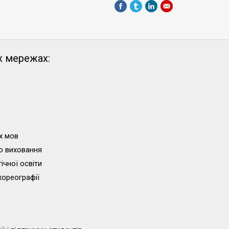
х мережах:
х мов
о виховання
ічної освіти
хореографії