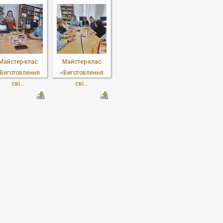
Майстер-клас
Майстер-клас
Виготовлення
«Виготовлення
сві...
сві...