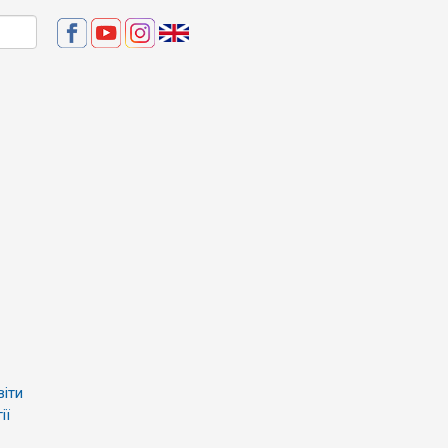
віти
ії