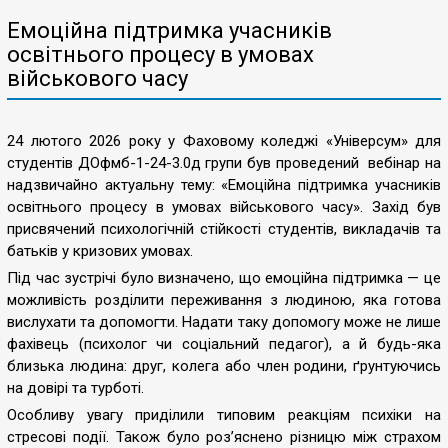
Емоційна підтримка учасників
освітнього процесу в умовах
військового часу
24 лютого 2026 року у Фаховому коледжі «Універсум» для
студентів ДОфмб-1-24-3.0д групи був проведений вебінар на
надзвичайно актуальну тему: «Емоційна підтримка учасників
освітнього процесу в умовах військового часу». Захід був
присвячений психологічній стійкості студентів, викладачів та
батьків у кризових умовах.
Під час зустрічі було визначено, що емоційна підтримка — це
можливість розділити переживання з людиною, яка готова
вислухати та допомогти. Надати таку допомогу може не лише
фахівець (психолог чи соціальний педагог), а й будь-яка
близька людина: друг, колега або член родини, ґрунтуючись
на довірі та турботі.
Особливу увагу приділили типовим реакціям психіки на
стресові події. Також було роз’яснено різницю між страхом