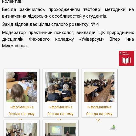
колективі.
Бесіда закінчилась проходженням тестової методики на
визначення лідерських особливостей у студентів.
Захід відповідає цілям сталого розвитку: № 4
Модератор: практичний психолог, викладач ЦК природничих
дисциплін Фахового коледжу «Універсум» Вітер Інна
Миколаївна.
Інформаційна
Інформаційна
Інформаційна
бесіда на тему
бесіда на тему
бесіда на тему
"Р...
"Р...
"Р...