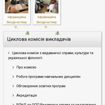
Інформаційна
Інформаційна
бесіда на тему
бесіда на тему
"Р...
"Р...
Циклова комісія викладачів
Циклова комісія з видавничої справи, культури та
української філології
Про комісію
Робочі програми навчальних дисциплін
Обговорення освітніх програм
Акредитація
РПНД за ОПП Видавнича справа та редагування