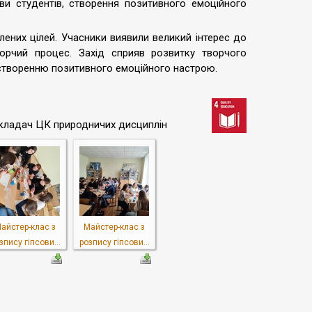
и студентів, створення позитивного емоційного
лених цілей. Учасники виявили великий інтерес до
орчий процес. Захід сприяв розвитку творчого
 створенню позитивного емоційного настрою.
викладач ЦК природничих дисциплін
айстер-клас з
Майстер-клас з
зпису гіпсови...
розпису гіпсови...