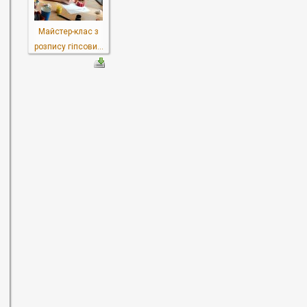
Майстер-клас з
розпису гіпсови...