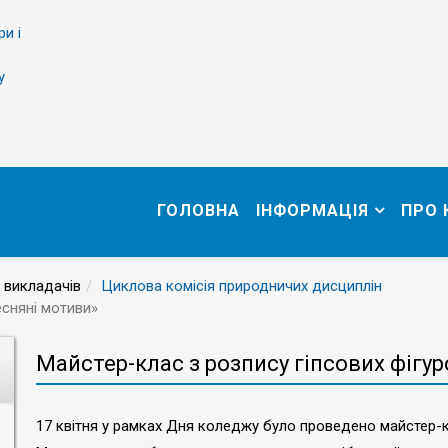
ри і
у
ГОЛОВНА
ІНФОРМАЦІЯ
ПРО
 викладачів
Циклова комісія природничих дисциплін
есняні мотиви»
Майстер-клас з розпису гіпсових фігу
17 квітня у рамках Дня коледжу було проведено майстер-к