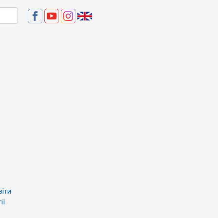
віти
ії