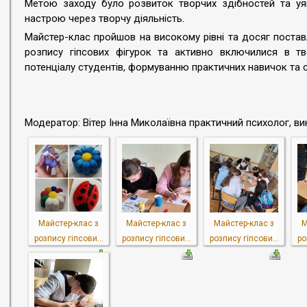
Метою заходу було розвиток творчих здібностей та уяв
настрою через творчу діяльність.
Майстер-клас пройшов на високому рівні та досяг постав
розпису гіпсових фігурок та активно включилися в тв
потенціалу студентів, формуванню практичних навичок та
Модератор: Вітер Інна Миколаївна практичний психолог, 
Майстер-клас з
Майстер-клас з
Майстер-клас з
М
розпису гіпсови...
розпису гіпсови...
розпису гіпсови...
ро