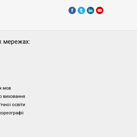
х мережах:
х мов
о виховання
ічної освіти
хореографії