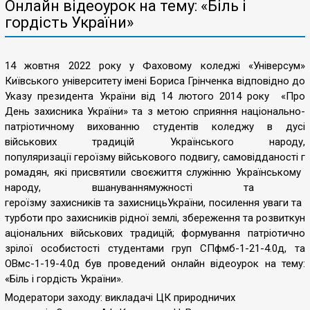
Онлайн відеоурок на тему: «Біль і
гордість України»
14 жовтня 2022 року у Фаховому коледжі «Універсум»
Київського університету імені Бориса Грінченка відповідно до
Указу президента України від 14 лютого 2014 року «Про
День захисника України» та з метою сприяння національно-
патріотичному вихованню студен
тів коледжу в дусі
військових традицій Українського народу,
популяризації героїзму військо
вого подвигу, самовідданості г
ромадян, які присвятили своєжи
ття служінню Українському
народу, вшануваннямужності та
героїзму захисників та захисни
цьУкраїни, посилення уваги та
турботи про захисників рідної
землі, збереження та розвиткун
аціональних військових традиці
й; формування патріотично
зрілої особистості студентами груп СП
фмб-1-21-4.0д, та
ОВмс-1-19-4.0д був проведений онлайн відеоурок на тему:
«Біль і гордість України».
Модератори заходу: викладачі
ЦК природничих