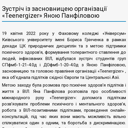
Зустріч із засновницею організації
«Teenergizer» Яною Панфіловою
19 квітня 2022 року у Фаховому коледжі «Універсум»
Київського університету імені Бориса Грінченка в рамках
декади ЦК природничих дисциплін та з метою підтримки
психічного здоров’я, формування толерантного ставлення до
людей, інфікованих ВІЛ, відбулася зустріч студентів груп
СПфмб-1-21-4.0д і ДОфмб-1-20-4.0д з Яною Панфіловою,
засновницею та головою правління організації «Teenergizer» ,
яка об'єднала підлітків східної Європи та Центральної Азії.
Метою заходу була розмова про психічне здоров’я підлітків і
життя з ВІЛ. Яна Панфілова розповіла про особливості
міжнародного руху «Teenergizer»: допомога підліткам
розв’язувати проблеми психічного і ментального здоров’я,
робота з ВІЛ-позитивними підлітками, проведення онлайн-
консультацій, під час яких вони мають можливість вільно
спілкуватися один з одним, та боротьба з дискримінацією.