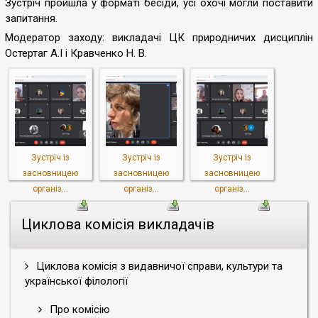
Зустріч пройшла у форматі бесіди, усі охочі могли поставити
запитання.
Модератор заходу: викладачі ЦК природничих дисциплін
Остертаг А.І і Кравченко Н. В.
Зустріч із
Зустріч із
Зустріч із
засновницею
засновницею
засновницею
організ...
організ...
організ...
Циклова комісія викладачів
Циклова комісія з видавничої справи, культури та
української філології
Про комісію