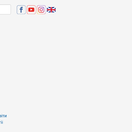
віти
ії