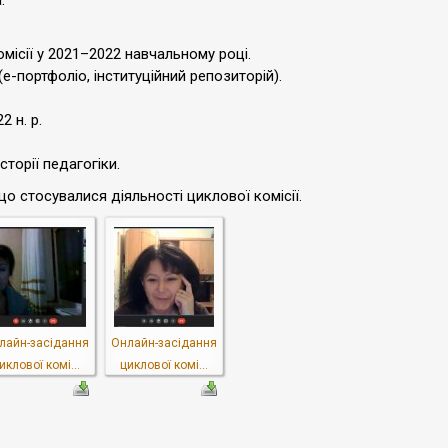
.
місії у 2021–2022 навчальному році.
е-портфоліо, інституційний репозиторій).
 н. р.
сторії педагогіки.
о стосувалися діяльності циклової комісії.
лайн-засідання
Онлайн-засідання
иклової комі...
циклової комі...