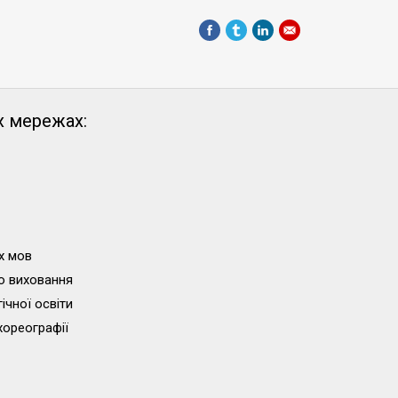
х мережах:
х мов
о виховання
ічної освіти
хореографії