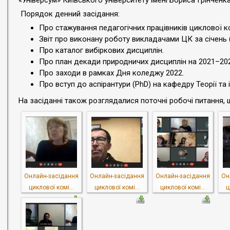
«Універсум» Київського університету імені Бориса Грінченка
Порядок денний засідання:
Про стажування педагогічних працівників циклової ко
Звіт про виконану роботу викладачами ЦК за січень (
Про каталог вибіркових дисциплін.
Про план декади природничих дисциплін на 2021–2022
Про заходи в рамках Дня коледжу 2022.
Про вступ до аспірантури (PhD) на кафедру Теорії та і
На засіданні також розглядалися поточні робочі питання, щ
Онлайн-засідання
Онлайн-засідання
Онлайн-засідання
Он
циклової комі...
циклової комі...
циклової комі...
ц