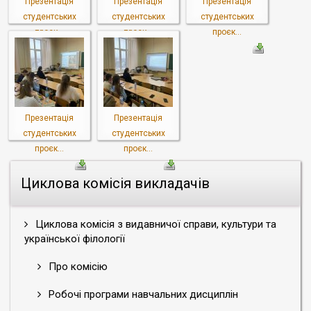
Презентація
Презентація
Презентація
студентських
студентських
студентських
проєк...
проєк...
проєк...
Презентація
Презентація
студентських
студентських
проєк...
проєк...
Циклова комісія викладачів
Циклова комісія з видавничої справи, культури та
української філології
Про комісію
Робочі програми навчальних дисциплін