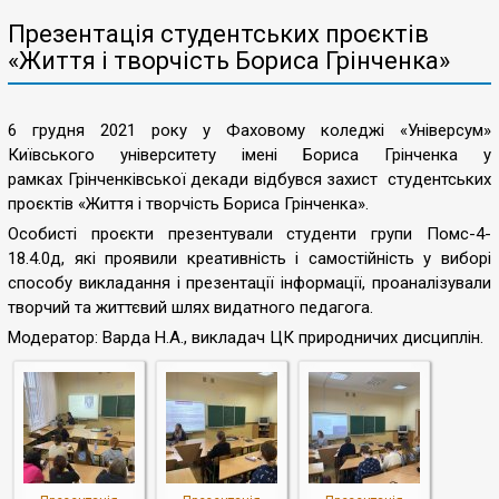
Презентація студентських проєктів
«Життя і творчість Бориса Грінченка»
6 грудня 2021 року у Фаховому коледжі «Універсум»
Київського університету імені Бориса Грінченка у
рамках Грінченківської декади відбувся захист студентських
проєктів «Життя і творчість Бориса Грінченка».
Особисті проєкти презентували студенти групи Помс-4-
18.4.0д, які проявили креативність і самостійність у виборі
способу викладання і презентації інформації, проаналізували
творчий та життєвий шлях видатного педагога.
Модератор: Варда Н.А., викладач ЦК природничих дисциплін.