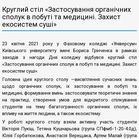
Круглий стіл «Застосування органічних
сполук в побуті та медицині. Захист
екосистем суші»
23 квітня 2021 року у Фаховому коледжі «Універсум»
Київського університету імені Бориса Грінченка в рамках
заходів з нагоди Дня коледжу відбувся круглий стіл
«Застосування органічних сполук в побуті та медицині. Захист
екосистем суші».
Головна ідея круглого столу —висвітлення сучасних знань
щодо органічних сполук, їх застосування в побуті та
медицині, формування вмінь застосовувати теоретичні знання
на практиці, створення умов для відкритого спілкування
студентів на тему багатогранності органічних сполук, їх
впливу на життя людини, а також екосистему.
У роботі круглого столу взяли активну участь студенти
Вікторія Пукіш, Тетяна Кушнарьова (група СПфмб-1-20-4.0д),
Юлія Горбатюкова, Анастасія Верещака, Артем Малай (група