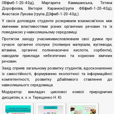
ОВфмб-1-20-4.0д), Маргарита Камишанська, Тетяна
Дорофєєва, Вікторія Каранюк(група ФВфмб-1-20-4.0д),
Анастасія Лукова (група ДЗфмб-1-20-4.0д.).
У своїх доповідях студенти розкривали взаємозв’язок між
хімічними властивостями різних органічних речовин та їх
поведінкою у навколишньому середовищі.
Протягом заходу учасникивисловлювали свої думки про
сучасні органічні сполуки (полімерні матеріали, вуглеводи,
вітаміни, органічні поліненасичені кислоти, сорбенти),
наводили приклади небезпечних та корисних хімічних
речовин.
Захід сприяв загальному розвитку студентів, вдосконаленню
їх самостійності, формуванню екологічної та інформаційної
компетентності, розвитку дбайливого ставлення до
навколишнього середовища.
Модератор: викладач циклової комісії природничих
дисциплін, к. х. н. Терещенко Н. Ю.