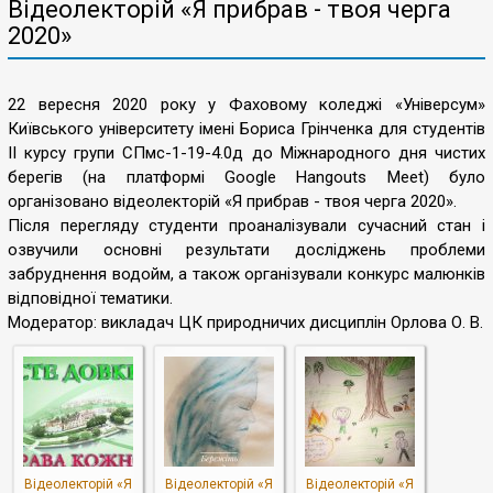
Відеолекторій «Я прибрав - твоя черга
2020»
22 вересня 2020 року у Фаховому коледжі «Універсум»
Київського університету імені Бориса Грінченка для студентів
ІІ курсу групи СПмс-1-19-4.0д до Міжнародного дня чистих
берегів (на платформі Google Hangouts Meet) було
організовано відеолекторій «Я прибрав - твоя черга 2020».
Після перегляду студенти проаналізували сучасний стан і
озвучили основні результати досліджень проблеми
забруднення водойм, а також організували конкурс малюнків
відповідної тематики.
Модератор: викладач ЦК природничих дисциплін Орлова О. В.
Відеолекторій «Я
Відеолекторій «Я
Відеолекторій «Я