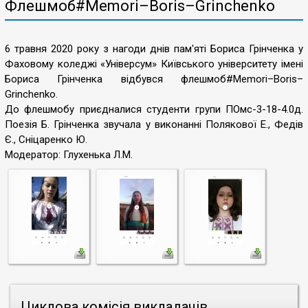
Флешмоб#Memori–Boris–Grinchenko
6 травня 2020 року з нагоди днів пам'яті Бориса Грінченка у
Фаховому коледжі «Універсум» Київського університету імені
Бориса Грінченка відбувся флешмоб#Memori–Boris–
Grinchenko.
До флешмобу приєдналися студенти групи ПОмс-3-18-4.0д.
Поезія Б. Грінченка звучала у виконанні Полякової Е., Федів
Є., Сніцаренко Ю.
Модератор: Глухенька Л.М.
Циклова комісія викладачів